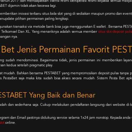
k tahun 2017 dan mendapatkan lisensi resmi beroperasi resmi kepada semua masyar
ET dijamin tidak akan kecewa lagi.
 memberikan inovasi terbaru situs bola slot yang di sediakan maupun promo dan eve
anupdate pilihan permainan paling lengkap.
unakan transaksi via metode bank bisa juga menggunakan E wallet . Bersama PEST
der Telkomsel Dan XL. Yang menariknya adalah semua member
situs slot deposit pu
nangan nya.
 Bet Jenis Permainan Favorit PE
 sudah mendominasi. Bagaimana tidak, jenis permainan ini memberikan layana
san kedua setelah pragmatic play.
sangat mudah. Bahkan bersama PESTABET yang mempromosikan deposit pulsa tanp
tus PestaBet saja maka kita sudah bisa akses secara mudah. Sistem Pesta Bet 
ESTABET Yang Baik dan Benar
udah dan sederhana saja. Cukup melakukan pendaftaran langsung dari website di ko
Telegram dan Email pastinya didukung service selama 1x24 jam nonstop. Kepada anda
lot
online.