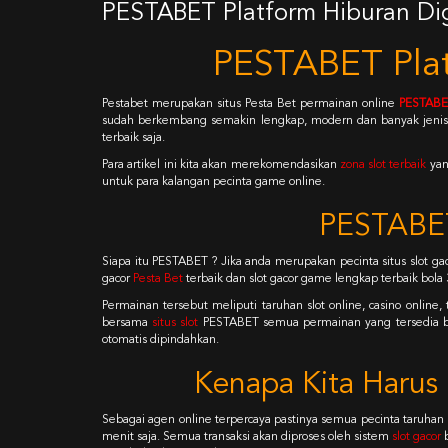
PESTABET Platform Hiburan Digi
PESTABET Plat
Pestabet merupakan situs Pesta Bet permainan online
PESTABE
sudah berkembang semakin lengkap, modern dan banyak jenis. 
terbaik saja.
Para artikel ini kita akan merekomendasikan
zona slot terbaik
yan
untuk para kalangan pecinta game online.
PESTABET
Siapa itu PESTABET ? Jika anda merupakan pecinta situs slot ga
gacor
Pesta Bet
terbaik dan slot gacor game lengkap terbaik bol
Permainan tersebut meliputi taruhan slot online, casino onlin
bersama
situs slot
PESTABET semua permainan yang tersedia bis
otomatis dipindahkan.
Kenapa Kita Harus
Sebagai agen online terpercaya pastinya semua pecinta taruhan
menit saja. Semua transaksi akan diproses oleh sistem
slot gacor