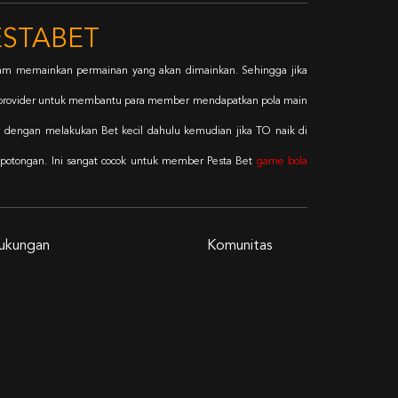
PESTABET
alam memainkan permainan yang akan dimainkan. Sehingga jika
 provider untuk membantu para member mendapatkan pola main
h dengan melakukan Bet kecil dahulu kemudian jika TO naik di
potongan. Ini sangat cocok untuk member Pesta Bet
game bola
ukungan
Komunitas