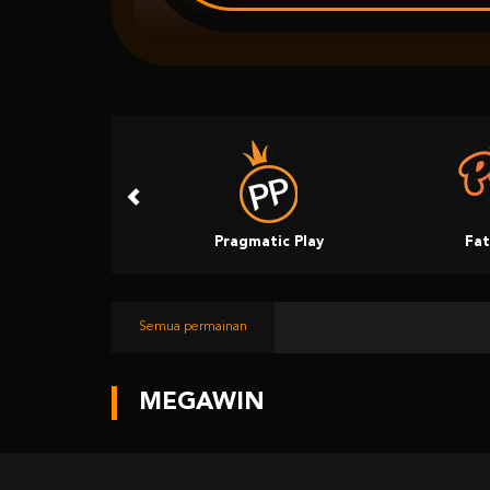
Pragmatic Play
Fat
Semua permainan
MEGAWIN