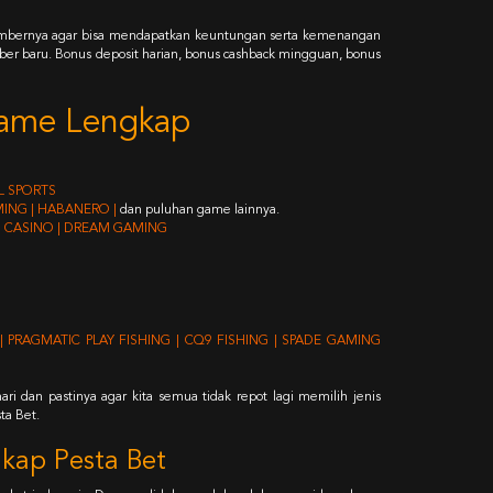
 membernya agar bisa mendapatkan keuntungan serta kemenangan
er baru. Bonus deposit harian, bonus cashback mingguan, bonus
 Game Lengkap
AL SPORTS
AMING | HABANERO |
dan puluhan game lainnya.
BO CASINO | DREAM GAMING
| PRAGMATIC PLAY FISHING | CQ9 FISHING | SPADE GAMING
ri dan pastinya agar kita semua tidak repot lagi memilih jenis
ta Bet.
kap Pesta Bet