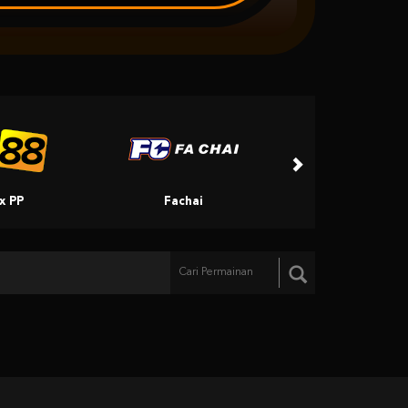
x PP
Fachai
Jili