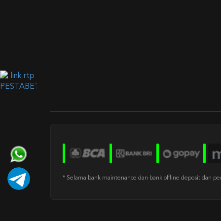
* Selama bank maintenance dan bank offline deposit dan pen