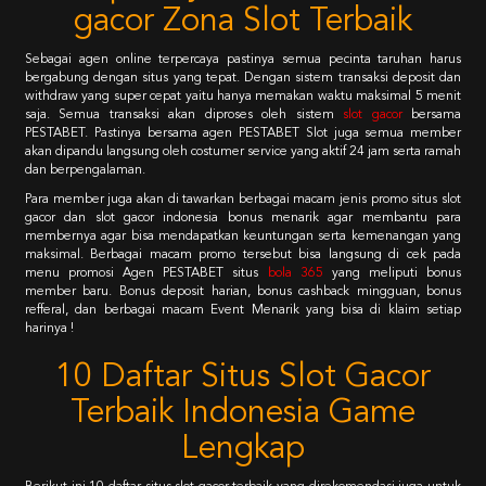
gacor Zona Slot Terbaik
Sebagai agen online terpercaya pastinya semua pecinta taruhan harus
bergabung dengan situs yang tepat. Dengan sistem transaksi deposit dan
withdraw yang super cepat yaitu hanya memakan waktu maksimal 5 menit
saja. Semua transaksi akan diproses oleh sistem
slot gacor
bersama
PESTABET. Pastinya bersama agen PESTABET Slot juga semua member
akan dipandu langsung oleh costumer service yang aktif 24 jam serta ramah
dan berpengalaman.
Para member juga akan di tawarkan berbagai macam jenis promo situs slot
gacor dan slot gacor indonesia bonus menarik agar membantu para
membernya agar bisa mendapatkan keuntungan serta kemenangan yang
maksimal. Berbagai macam promo tersebut bisa langsung di cek pada
menu promosi Agen PESTABET situs
bola 365
yang meliputi bonus
member baru. Bonus deposit harian, bonus cashback mingguan, bonus
refferal, dan berbagai macam Event Menarik yang bisa di klaim setiap
harinya !
10 Daftar Situs Slot Gacor
Terbaik Indonesia Game
Lengkap