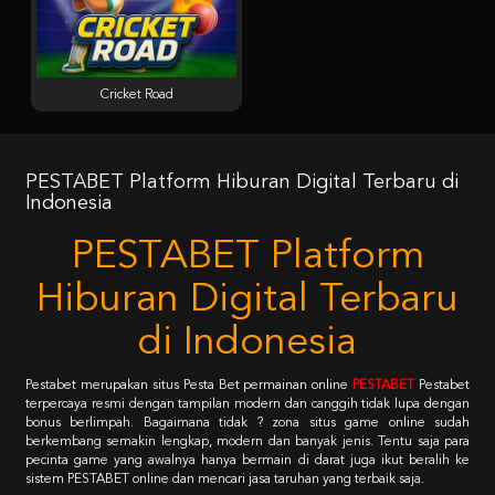
Cricket Road
PESTABET Platform Hiburan Digital Terbaru di
Indonesia
PESTABET Platform
Hiburan Digital Terbaru
di Indonesia
Pestabet merupakan situs Pesta Bet permainan online
PESTABET
Pestabet
terpercaya resmi dengan tampilan modern dan canggih tidak lupa dengan
bonus berlimpah. Bagaimana tidak ? zona situs game online sudah
berkembang semakin lengkap, modern dan banyak jenis. Tentu saja para
pecinta game yang awalnya hanya bermain di darat juga ikut beralih ke
sistem PESTABET online dan mencari jasa taruhan yang terbaik saja.