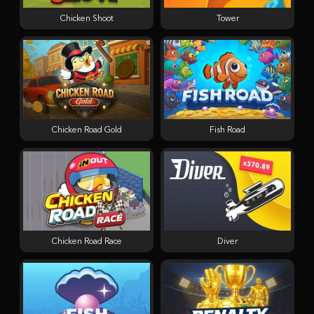
Chicken Shoot
Tower
Chicken Road Gold
Fish Road
Chicken Road Race
Diver