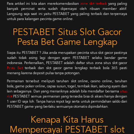
Para artikel ini kita akan merekomendasikan
zona slot terbaik
yang paling
banyak peminat serta sudah dipercayai oleh ribuan member aktif.
Langsung saja saat ini yaitu PESTABET yang paling terbaik dan terpercaya
untuk para kalangan pecinta game online.
PESTABET Situs Slot Gacor
Pesta Bet Game Lengkap
Siapa itu PESTABET ? Jika anda merupakan pecinta situs slot gacor pastinya
sudah tidak asing lagi dengan agen PESTABET selaku bandar game
indonesia. Perkenalkan, PESTABET adalah daftar situs zona situs slot gacor
Pesta Bet
terbaik dan slot gacor game lengkap terbaik bola 365 pasti
menang karena deposit pulsa tanpa potongan.
Permainan tersebut meliputi taruhan slot online, casino online, taruhan
bola, game poker online, capsa susun, togel, tembak ikan, sabung ayam dan
lain sebagainya. Dan yang menariknya adalah bila mendaftar bersama
situs
slot
PESTABET semua permainan yang tersedia bisa di akses hanya dengan
1 user ID saja loh. Tanpa harus repot lagi serta untuk pemindahan saldo dari
PESTABET game yang berlaku semuanya otomatis dipindahkan.
Kenapa Kita Harus
Mempercayai PESTABET slot