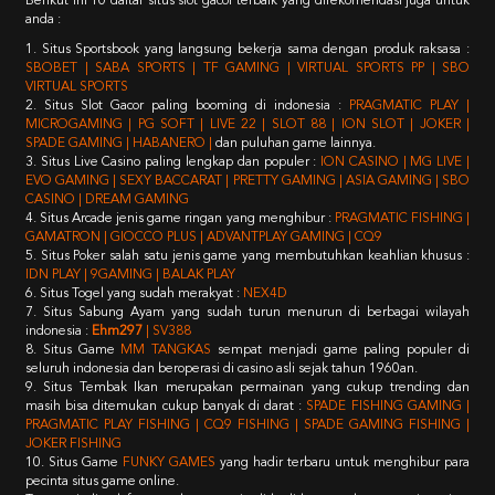
Berikut ini 10 daftar situs slot gacor terbaik yang direkomendasi juga untuk
anda :
1. Situs Sportsbook yang langsung bekerja sama dengan produk raksasa :
SBOBET | SABA SPORTS | TF GAMING | VIRTUAL SPORTS PP | SBO
VIRTUAL SPORTS
2. Situs Slot Gacor paling booming di indonesia :
PRAGMATIC PLAY |
MICROGAMING | PG SOFT | LIVE 22 | SLOT 88 | ION SLOT | JOKER |
SPADE GAMING | HABANERO |
dan puluhan game lainnya.
3. Situs Live Casino paling lengkap dan populer :
ION CASINO | MG LIVE |
EVO GAMING | SEXY BACCARAT | PRETTY GAMING | ASIA GAMING | SBO
CASINO | DREAM GAMING
4. Situs Arcade jenis game ringan yang menghibur :
PRAGMATIC FISHING |
GAMATRON | GIOCCO PLUS | ADVANTPLAY GAMING | CQ9
5. Situs Poker salah satu jenis game yang membutuhkan keahlian khusus :
IDN PLAY | 9GAMING | BALAK PLAY
6. Situs Togel yang sudah merakyat :
NEX4D
7. Situs Sabung Ayam yang sudah turun menurun di berbagai wilayah
indonesia :
Ehm297
| SV388
8. Situs Game
MM TANGKAS
sempat menjadi game paling populer di
seluruh indonesia dan beroperasi di casino asli sejak tahun 1960an.
9. Situs Tembak Ikan merupakan permainan yang cukup trending dan
masih bisa ditemukan cukup banyak di darat :
SPADE FISHING GAMING |
PRAGMATIC PLAY FISHING | CQ9 FISHING | SPADE GAMING FISHING |
JOKER FISHING
10. Situs Game
FUNKY GAMES
yang hadir terbaru untuk menghibur para
pecinta situs game online.