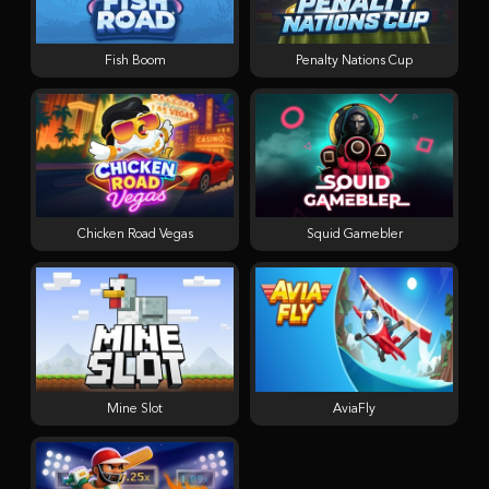
Fish Boom
Penalty Nations Cup
Chicken Road Vegas
Squid Gamebler
Mine Slot
AviaFly