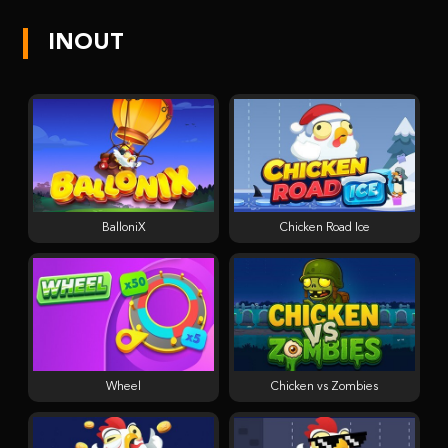
INOUT
BalloniX
Chicken Road Ice
Wheel
Chicken vs Zombies