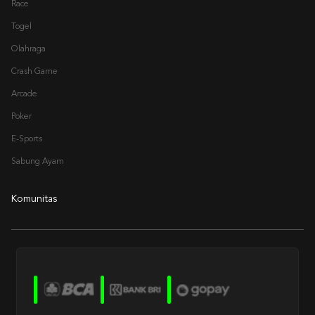
Race
Togel
Olahraga
Crash Game
Arcade
Poker
E-Sports
Sabung Ayam
Komunitas