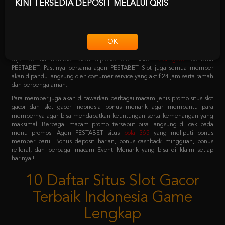
KINI TERSEDIA DEPOSIT MELALUI QRIS
gacor Zona Slot Terbaik
Sebagai agen online terpercaya pastinya semua pecinta taruhan harus
bergabung dengan situs yang tepat. Dengan sistem transaksi deposit dan
OK
withdraw yang super cepat yaitu hanya memakan waktu maksimal 5 menit
saja. Semua transaksi akan diproses oleh sistem
slot gacor
bersama
PESTABET. Pastinya bersama agen PESTABET Slot juga semua member
akan dipandu langsung oleh costumer service yang aktif 24 jam serta ramah
dan berpengalaman.
Para member juga akan di tawarkan berbagai macam jenis promo situs slot
gacor dan slot gacor indonesia bonus menarik agar membantu para
membernya agar bisa mendapatkan keuntungan serta kemenangan yang
maksimal. Berbagai macam promo tersebut bisa langsung di cek pada
menu promosi Agen PESTABET situs
bola 365
yang meliputi bonus
member baru. Bonus deposit harian, bonus cashback mingguan, bonus
refferal, dan berbagai macam Event Menarik yang bisa di klaim setiap
harinya !
10 Daftar Situs Slot Gacor
Terbaik Indonesia Game
Lengkap
Berikut ini 10 daftar situs slot gacor terbaik yang direkomendasi juga untuk