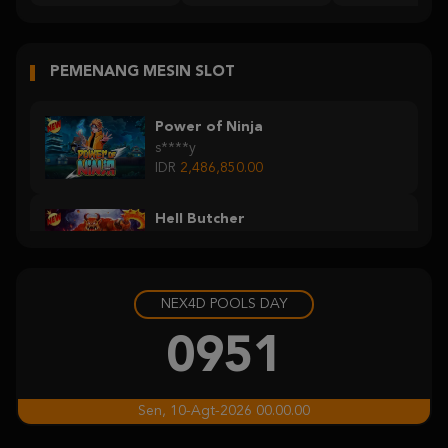
PEMENANG MESIN SLOT
Power of Ninja
s****y
IDR
2,486,850.00
Hell Butcher
laven****8
IDR
1,059,200.00
NEX4D POOLS DAY
Power of Ninja
s****y
0951
IDR
816,600.00
Hell Butcher
Sen, 10-Agt-2026 00.00.00
cawy****t
IDR
809,110.00