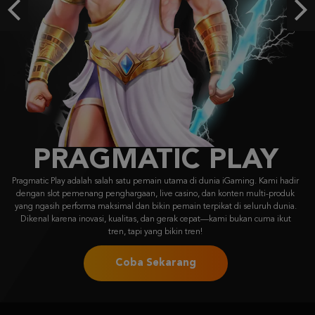
IDR
552,090.00
Previous
Ne
Fortune of Olympus
jag****8
IDR
537,060.00
FAT PANDA
Fat Panda adalah slot brand dari Pragmatic Play yang bold dan penuh impact!
Dirancang buat nyita perhatian dan kasih gameplay seru yang nggak
ketebak. Dengan energi yang meledak-ledak, visual yang kece, dan potensi
menang besar—Fat Panda bukan cuma hiburan, tapi pembawa hoki sejati!
Coba Sekarang