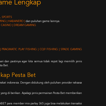
 Game Lengkap
AL SPORTS
AMING | HABANERO |
dan puluhan game lainnya.
BO CASINO | DREAM GAMING
| PRAGMATIC PLAY FISHING | CQ9 FISHING | SPADE GAMING
ri dan pastinya agar kita semua tidak repot lagi memilih jenis
ta Bet.
kap Pesta Bet
akat indonesia. Dengan didukung oleh puluhan provider raksasa
nt yang di berikan. Apalagi jenis permainan Pesta Bet memberikan
ABET para member mix parlay 365 juga bisa melakukan transaksi