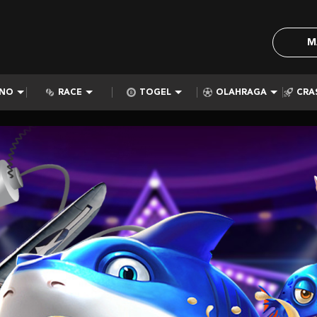
M
INO
RACE
TOGEL
OLAHRAGA
CRA