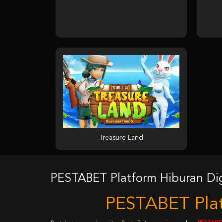
Treasure Land
PESTABET Platform Hiburan Digi
PESTABET Plat