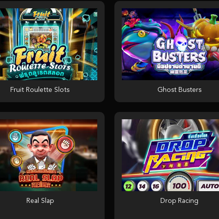
Fruit Roulette Slots
Ghost Busters
Real Slap
Drop Racing