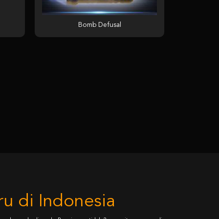
Bomb Defusal
u di Indonesia