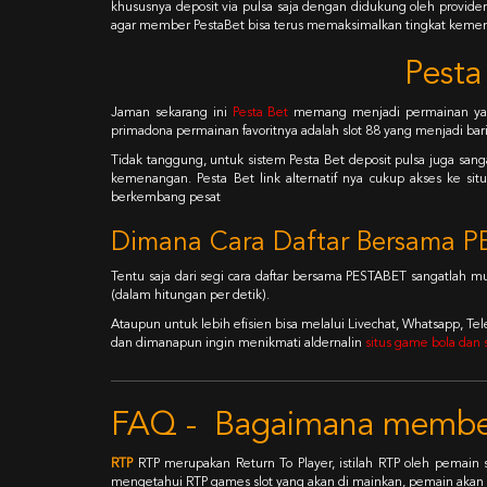
khususnya deposit via pulsa saja dengan didukung oleh provi
agar member PestaBet bisa terus memaksimalkan tingkat keme
Pesta
Jaman sekarang ini
Pesta Bet
memang menjadi permainan yang
primadona permainan favoritnya adalah slot 88 yang menjadi bari
Tidak tanggung, untuk sistem Pesta Bet deposit pulsa juga 
kemenangan. Pesta Bet link alternatif nya cukup akses ke si
berkembang pesat
Dimana Cara Daftar Bersama P
Tentu saja dari segi cara daftar bersama PESTABET sangatlah m
(dalam hitungan per detik).
Ataupun untuk lebih efisien bisa melalui Livechat, Whatsapp, 
dan dimanapun ingin menikmati aldernalin
situs game bola dan s
FAQ - Bagaimana member
RTP
RTP merupakan Return To Player, istilah RTP oleh pemai
mengetahui RTP games slot yang akan di mainkan, pemain akan