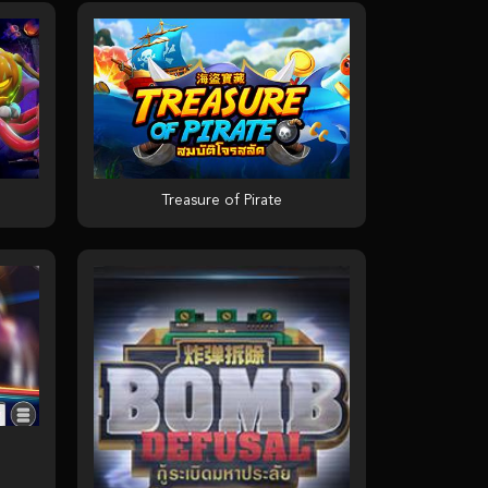
Treasure of Pirate