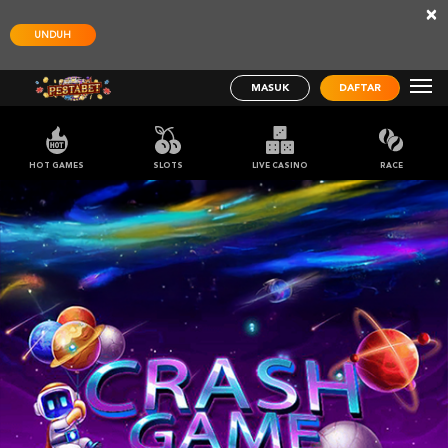
×
UNDUH
MASUK
DAFTAR
HOT GAMES
SLOTS
LIVE CASINO
RACE