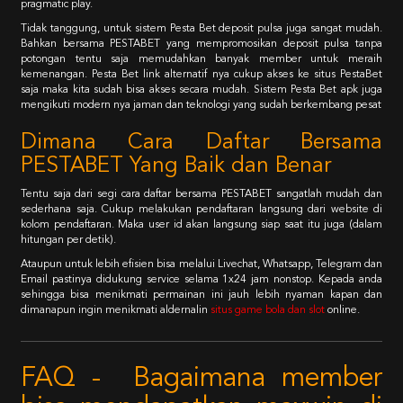
pragmatic play.
Tidak tanggung, untuk sistem Pesta Bet deposit pulsa juga sangat mudah.
Bahkan bersama PESTABET yang mempromosikan deposit pulsa tanpa
potongan tentu saja memudahkan banyak member untuk meraih
kemenangan. Pesta Bet link alternatif nya cukup akses ke situs PestaBet
saja maka kita sudah bisa akses secara mudah. Sistem Pesta Bet apk juga
mengikuti modern nya jaman dan teknologi yang sudah berkembang pesat
Dimana Cara Daftar Bersama
PESTABET Yang Baik dan Benar
Tentu saja dari segi cara daftar bersama PESTABET sangatlah mudah dan
sederhana saja. Cukup melakukan pendaftaran langsung dari website di
kolom pendaftaran. Maka user id akan langsung siap saat itu juga (dalam
hitungan per detik).
Ataupun untuk lebih efisien bisa melalui Livechat, Whatsapp, Telegram dan
Email pastinya didukung service selama 1x24 jam nonstop. Kepada anda
sehingga bisa menikmati permainan ini jauh lebih nyaman kapan dan
dimanapun ingin menikmati aldernalin
situs game bola dan slot
online.
FAQ - Bagaimana member