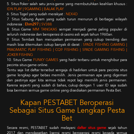
5. Situs Poker salah satu jenis game yang membutuhkan keahlian khusus :
IDN PLAY | 9GAMING | BALAK PLAY
6. Situs Togel yang sudah merakyat :
NEX4D
7. Situs Sabung Ayam yang sudah turun menurun di berbagai wilayah
indonesia :
Ehm297
| SV388
8. Situs Game
MM TANGKAS
sempat menjadi game paling populer di
seluruh indonesia dan beroperasi di casino asli sejak tahun 1960an.
9. Situs Tembak Ikan merupakan permainan yang cukup trending dan
masih bisa ditemukan cukup banyak di darat :
SPADE FISHING GAMING |
PRAGMATIC PLAY FISHING | CQ9 FISHING | SPADE GAMING FISHING |
JOKER FISHING
10. Situs Game
FUNKY GAMES
yang hadir terbaru untuk menghibur para
pecinta situs game online.
Tentu saja list daftar tersebut sengaja di hadirkan untuk para pecinta situs
game lengkap agar bebas memilih. Jenis permainan apa yang digemari
dan pastinya agar kita semua tidak repot lagi memilih jenis permainan.
Karena seperti yang sudah di bahas, cukup dengan 1 user ID saja sudah
bisa bermain semua game online yang disediakan permainan Pesta Bet.
Kapan PESTABET Beroperasi
Sebagai Situs Game Lengkap Pesta
Bet
Secara resmi, PESTABET sudah melayani
daftar situs game
sejak tahun
2017 dan mendapatkan lisensi resmi beroperasi resmi kepada semua