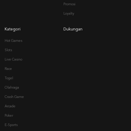
Promosi
Loyalty
Kategori
Dukungan
Hot Games
Slots
Live Casino
Race
Togel
Olahraga
Crash Game
Arcade
Poker
E-Sports