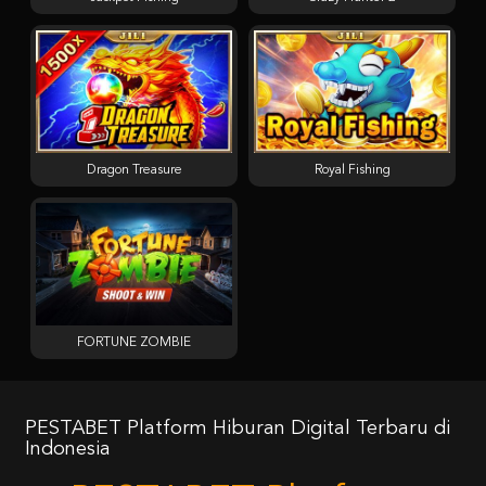
Dragon Treasure
Royal Fishing
FORTUNE ZOMBIE
PESTABET Platform Hiburan Digital Terbaru di
Indonesia