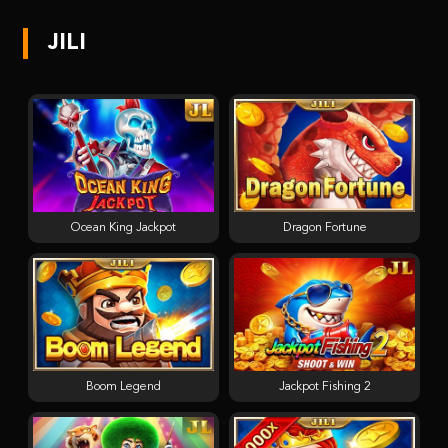
JILI
Ocean King Jackpot
Dragon Fortune
Boom Legend
Jackpot Fishing 2