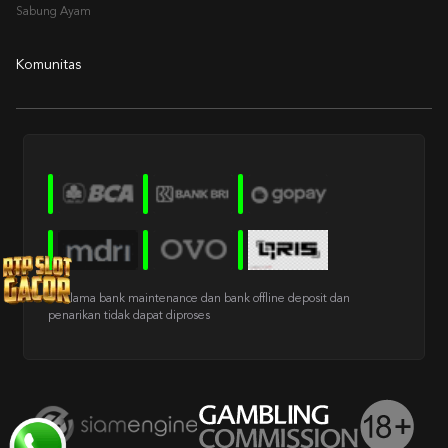
Sabung Ayam
Komunitas
* Selama bank maintenance dan bank offline deposit dan
penarikan tidak dapat diproses